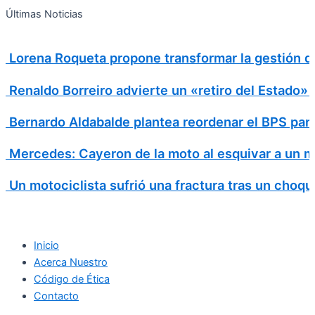
Search
Ir
Search
Últimas Noticias
al
for:
contenido
Lorena Roqueta propone transformar la gestión d
Renaldo Borreiro advierte un «retiro del Estado»
Bernardo Aldabalde plantea reordenar el BPS para 
Mercedes: Cayeron de la moto al esquivar a un m
Un motociclista sufrió una fractura tras un choqu
Inicio
Acerca Nuestro
Código de Ética
Contacto