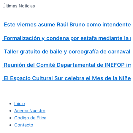
Search
Ir
Search
Últimas Noticias
al
for:
contenido
Este viernes asume Raúl Bruno como intendente 
Formalización y condena por estafa mediante la m
Taller gratuito de baile y coreografía de carnava
Reunión del Comité Departamental de INEFOP imp
El Espacio Cultural Sur celebra el Mes de la Niñe
Inicio
Acerca Nuestro
Código de Ética
Contacto