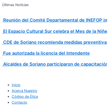
Search
Ir
Search
Últimas Noticias
al
for:
contenido
Reunión del Comité Departamental de INEFOP imp
El Espacio Cultural Sur celebra el Mes de la Niñe
CDE de Soriano recomienda medidas preventivas
Fue autorizada la licencia del Intendente
Alcaldes de Soriano participaron de capacitación
Inicio
Acerca Nuestro
Código de Ética
Contacto