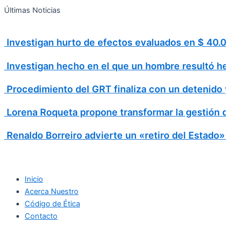
Search
Ir
Search
Últimas Noticias
al
for:
contenido
Investigan hurto de efectos evaluados en $ 40
Investigan hecho en el que un hombre resultó h
Procedimiento del GRT finaliza con un detenido 
Lorena Roqueta propone transformar la gestión d
Renaldo Borreiro advierte un «retiro del Estado»
Inicio
Acerca Nuestro
Código de Ética
Contacto