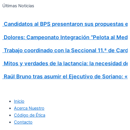
Search
Ir
Search
Últimas Noticias
al
for:
contenido
Candidatos al BPS presentaron sus propuestas en 
Dolores: Campeonato Integración “Pelota al Medi
Trabajo coordinado con la Seccional 11.ª de Card
Mitos y verdades de la lactancia: la necesidad d
Raúl Bruno tras asumir el Ejecutivo de Soriano: 
Inicio
Acerca Nuestro
Código de Ética
Contacto