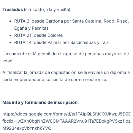
Traslados
(sin costo, ida y vuelta):
RUTA 2: desde Cardona por Santa Catalina, Rodó, Risso,
Egaña y Palmitas
RUTA 21: desde Dolores
RUTA 14: desde Palmar por Sacachispas y Tala
Únicamente está permitido el ingreso de personas mayores de
edad.
Al finalizar la jornada de capacitación se le enviará un diploma a
cada emprendedor a su casilla de correo electrónico.
Más info y formulario de inscripción:
https://docs.google.com/forms/d/e/1FAIpQLSftK1XUkwpJ5D0
fbclid=IwZXh0bgNhZW0CMTAAAR2Vnu91Ta7EBbkgPVSxz1IozU3
M9234ekpVbYnkhkYVQ