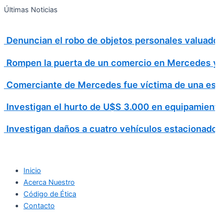
Search
Ir
Search
Últimas Noticias
al
for:
contenido
Denuncian el robo de objetos personales valuad
Rompen la puerta de un comercio en Mercedes y 
Comerciante de Mercedes fue víctima de una est
Investigan el hurto de U$S 3.000 en equipamient
Investigan daños a cuatro vehículos estacionado
Inicio
Acerca Nuestro
Código de Ética
Contacto