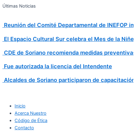
Search
Ir
Search
Últimas Noticias
al
for:
contenido
Reunión del Comité Departamental de INEFOP imp
El Espacio Cultural Sur celebra el Mes de la Niñe
CDE de Soriano recomienda medidas preventivas
Fue autorizada la licencia del Intendente
Alcaldes de Soriano participaron de capacitación
Inicio
Acerca Nuestro
Código de Ética
Contacto