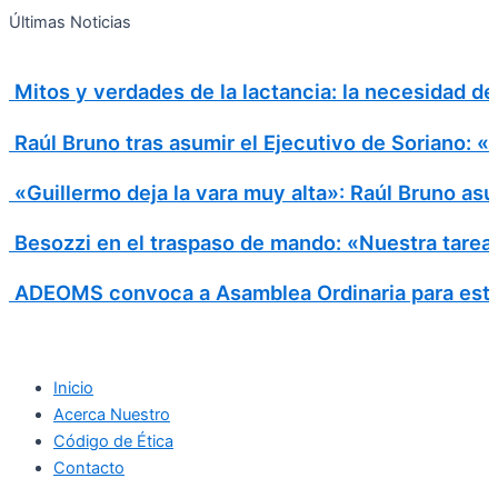
Search
Ir
Search
Últimas Noticias
al
for:
contenido
Mitos y verdades de la lactancia: la necesidad d
Raúl Bruno tras asumir el Ejecutivo de Soriano: 
«Guillermo deja la vara muy alta»: Raúl Bruno asu
Besozzi en el traspaso de mando: «Nuestra tarea e
ADEOMS convoca a Asamblea Ordinaria para este
Inicio
Acerca Nuestro
Código de Ética
Contacto