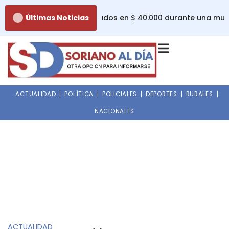
Ir
n hurto de efectos evaluados en $ 40.000 durante una muda
Últimas Noticias
al
contenido
ACTUALIDAD
POLÍTICA
POLICIALES
DEPORTES
RURALES
NACIONALES
ACTUALIDAD