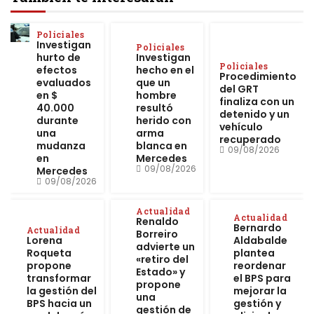
Policiales
Investigan
Policiales
hurto de
Investigan
Policiales
efectos
hecho en el
Procedimiento
evaluados
que un
del GRT
en $
hombre
finaliza con un
40.000
resultó
detenido y un
durante
herido con
vehículo
una
arma
recuperado
mudanza
blanca en
09/08/2026
en
Mercedes
09/08/2026
Mercedes
09/08/2026
Actualidad
Actualidad
Renaldo
Bernardo
Actualidad
Borreiro
Lorena
Aldabalde
advierte un
Roqueta
plantea
«retiro del
propone
reordenar
Estado» y
transformar
el BPS para
propone
la gestión del
mejorar la
una
BPS hacia un
gestión y
gestión de