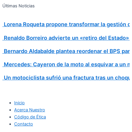
Search
Ir
Search
Últimas Noticias
al
for:
contenido
Lorena Roqueta propone transformar la gestión d
Renaldo Borreiro advierte un «retiro del Estado»
Bernardo Aldabalde plantea reordenar el BPS para 
Mercedes: Cayeron de la moto al esquivar a un m
Un motociclista sufrió una fractura tras un choqu
Inicio
Acerca Nuestro
Código de Ética
Contacto