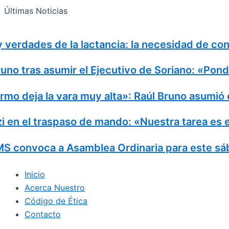
Search
Ir
Search
Últimas Noticias
al
for:
contenido
verdades de la lactancia: la necesidad de con
no tras asumir el Ejecutivo de Soriano: «Pond
mo deja la vara muy alta»: Raúl Bruno asumió el
en el traspaso de mando: «Nuestra tarea es el 
convoca a Asamblea Ordinaria para este sába
Inicio
Acerca Nuestro
Código de Ética
Contacto