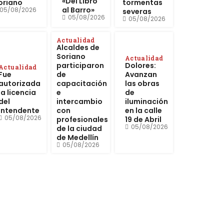
«Del Libro
oriano
tormentas
al Barro»
05/08/2026
severas
05/08/2026
05/08/2026
Actualidad
Alcaldes de
Soriano
Actualidad
participaron
Dolores:
Actualidad
Fue
de
Avanzan
autorizada
capacitación
las obras
la licencia
e
de
del
intercambio
iluminación
Intendente
con
en la calle
05/08/2026
profesionales
19 de Abril
05/08/2026
de la ciudad
de Medellín
05/08/2026