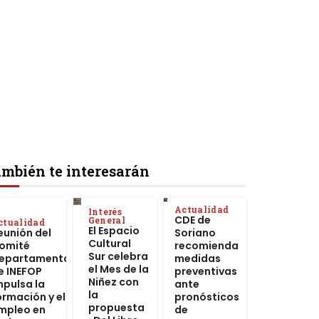
mbién te interesarán
Actualidad
Interés
CDE de
General
ctualidad
El Espacio
eunión del
Soriano
Cultural
omité
recomienda
Sur celebra
epartamental
medidas
el Mes de la
e INEFOP
preventivas
Niñez con
mpulsa la
ante
la
ormación y el
pronósticos
propuesta
mpleo en
de