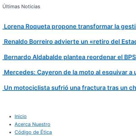
Search
Ir
Search
Últimas Noticias
al
for:
contenido
Lorena Roqueta propone transformar la gesti
Renaldo Borreiro advierte un «retiro del Est
Bernardo Aldabalde plantea reordenar el BPS p
Mercedes: Cayeron de la moto al esquivar a 
Un motociclista sufrió una fractura tras un c
Inicio
Acerca Nuestro
Código de Ética