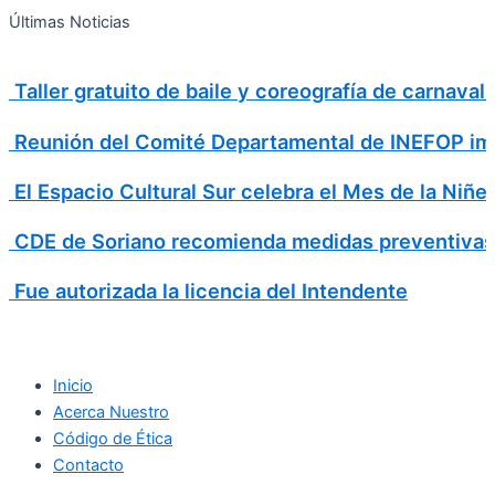
Search
Ir
Search
Últimas Noticias
al
for:
contenido
Taller gratuito de baile y coreografía de carnava
Reunión del Comité Departamental de INEFOP imp
El Espacio Cultural Sur celebra el Mes de la Niñe
CDE de Soriano recomienda medidas preventivas
Fue autorizada la licencia del Intendente
Inicio
Acerca Nuestro
Código de Ética
Contacto