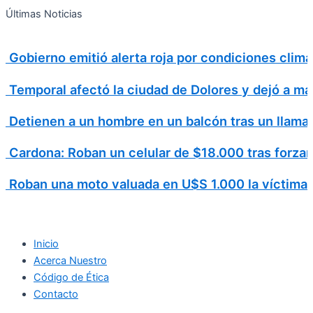
Search
Ir
Search
Últimas Noticias
al
for:
contenido
Gobierno emitió alerta roja por condiciones cli
Temporal afectó la ciudad de Dolores y dejó a má
Detienen a un hombre en un balcón tras un llamad
Cardona: Roban un celular de $18.000 tras forzar
Roban una moto valuada en U$S 1.000 la víctima v
Inicio
Acerca Nuestro
Código de Ética
Contacto