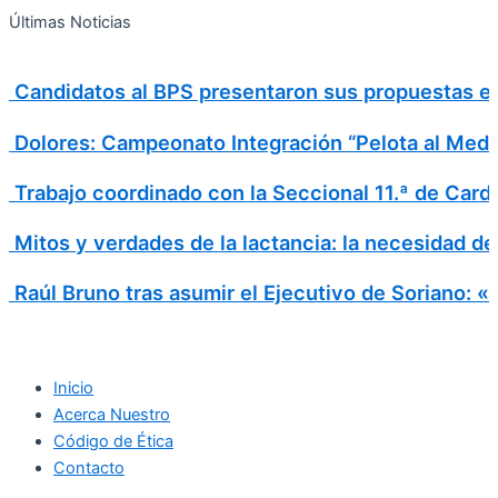
Search
Ir
Search
Últimas Noticias
al
for:
contenido
Candidatos al BPS presentaron sus propuestas en 
Dolores: Campeonato Integración “Pelota al Medi
Trabajo coordinado con la Seccional 11.ª de Card
Mitos y verdades de la lactancia: la necesidad d
Raúl Bruno tras asumir el Ejecutivo de Soriano: 
Inicio
Acerca Nuestro
Código de Ética
Contacto