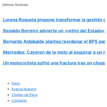
Search
Ir
Search
Últimas Noticias
al
for:
contenido
Lorena Roqueta propone transformar la gestión d
Renaldo Borreiro advierte un «retiro del Estado»
Bernardo Aldabalde plantea reordenar el BPS para 
Mercedes: Cayeron de la moto al esquivar a un m
Un motociclista sufrió una fractura tras un choqu
Inicio
Acerca Nuestro
Código de Ética
Contacto