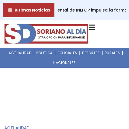
Ir
ón del Comité Departamental de INEFOP impulsa la formación
Últimas Noticias
al
contenido
ACTUALIDAD
POLÍTICA
POLICIALES
DEPORTES
RURALES
NACIONALES
ACTUALIDAD