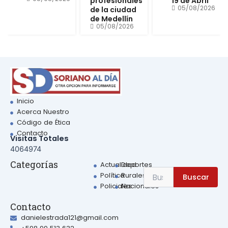
profesionales
19 de Abril
05/08/2026
de la ciudad
de Medellín
05/08/2026
Inicio
Acerca Nuestro
Código de Ética
Contacto
Visitas Totales
4064974
Sear
Categorías
Actualidad
Deportes
Search
Política
Rurales
Buscar
for:
Policiales
Nacionales
Contacto
danielestrada121@gmail.com