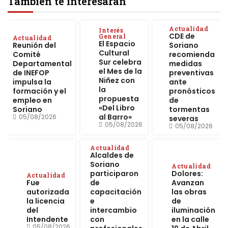
También te interesarán
Actualidad
Interés
CDE de
General
Actualidad
El Espacio
Reunión del
Soriano
Cultural
Comité
recomienda
Sur celebra
Departamental
medidas
el Mes de la
de INEFOP
preventivas
Niñez con
impulsa la
ante
la
formación y el
pronósticos
propuesta
empleo en
de
«Del Libro
Soriano
tormentas
al Barro»
05/08/2026
severas
05/08/2026
05/08/2026
Actualidad
Alcaldes de
Soriano
Actualidad
participaron
Dolores:
Actualidad
Fue
de
Avanzan
autorizada
capacitación
las obras
la licencia
e
de
del
intercambio
iluminación
Intendente
con
en la calle
05/08/2026