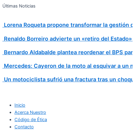
Search
Ir
Search
Últimas Noticias
al
for:
contenido
Lorena Roqueta propone transformar la gestión d
Renaldo Borreiro advierte un «retiro del Estado»
Bernardo Aldabalde plantea reordenar el BPS para 
Mercedes: Cayeron de la moto al esquivar a un m
Un motociclista sufrió una fractura tras un choqu
Inicio
Acerca Nuestro
Código de Ética
Contacto