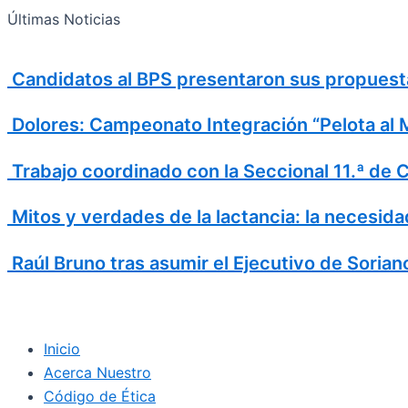
Search
Ir
Search
Últimas Noticias
al
for:
contenido
Candidatos al BPS presentaron sus propuesta
Dolores: Campeonato Integración “Pelota al 
Trabajo coordinado con la Seccional 11.ª de 
Mitos y verdades de la lactancia: la necesid
Raúl Bruno tras asumir el Ejecutivo de Soria
Inicio
Acerca Nuestro
Código de Ética