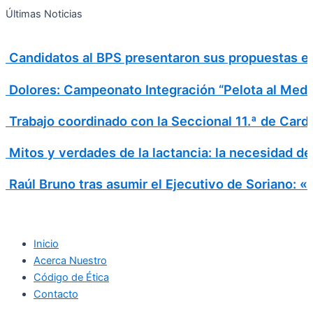
Search
Ir
Search
Últimas Noticias
al
for:
contenido
Candidatos al BPS presentaron sus propuestas en 
Dolores: Campeonato Integración “Pelota al Medi
Trabajo coordinado con la Seccional 11.ª de Card
Mitos y verdades de la lactancia: la necesidad d
Raúl Bruno tras asumir el Ejecutivo de Soriano: 
Inicio
Acerca Nuestro
Código de Ética
Contacto