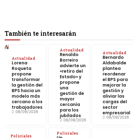
También te interesarán
Actualidad
Actualidad
Renaldo
Bernardo
Actualidad
Borreiro
Lorena
Aldabalde
advierte un
Roqueta
plantea
«retiro del
propone
reordenar
Estado» y
transformar
el BPS para
propone
la gestión del
mejorar la
una
BPS hacia un
gestión y
gestión de
modelo más
aliviar las
mayor
cercano a los
cargas del
cercanía
trabajadores
sector
para los
08/08/2026
empresarial
jubilados
08/08/2026
08/08/2026
Policiales
Policiales
Un