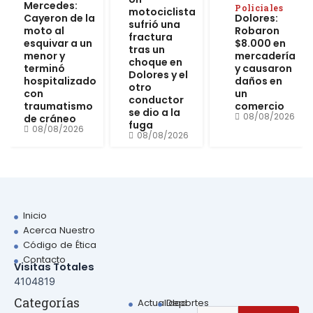
Mercedes:
Policiales
motociclista
Cayeron de la
Dolores:
sufrió una
moto al
Robaron
fractura
esquivar a un
$8.000 en
tras un
menor y
mercadería
choque en
terminó
y causaron
Dolores y el
hospitalizado
daños en
otro
con
un
conductor
traumatismo
comercio
se dio a la
08/08/2026
de cráneo
fuga
08/08/2026
08/08/2026
Inicio
Acerca Nuestro
Código de Ética
Contacto
Visitas Totales
4104819
Sear
Categorías
Actualidad
Deportes
Search