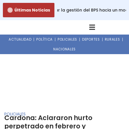
Ir
eta propone transformar la gestión del BPS hacia un model
Últimas Noticias
al
contenido
ACTUALIDAD
POLÍTICA
POLICIALES
DEPORTES
RURALES
NACIONALES
POLICIALES
Cardona: Aclararon hurto
perpetrado en febrero y