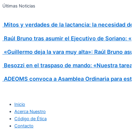
Search
Ir
Search
Últimas Noticias
al
for:
contenido
Mitos y verdades de la lactancia: la necesidad d
Raúl Bruno tras asumir el Ejecutivo de Soriano: 
«Guillermo deja la vara muy alta»: Raúl Bruno asu
Besozzi en el traspaso de mando: «Nuestra tarea e
ADEOMS convoca a Asamblea Ordinaria para este
Inicio
Acerca Nuestro
Código de Ética
Contacto