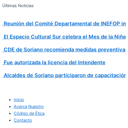
Search
Ir
Search
Últimas Noticias
al
for:
contenido
Reunión del Comité Departamental de INEFOP imp
El Espacio Cultural Sur celebra el Mes de la Niñe
CDE de Soriano recomienda medidas preventivas
Fue autorizada la licencia del Intendente
Alcaldes de Soriano participaron de capacitación
Inicio
Acerca Nuestro
Código de Ética
Contacto