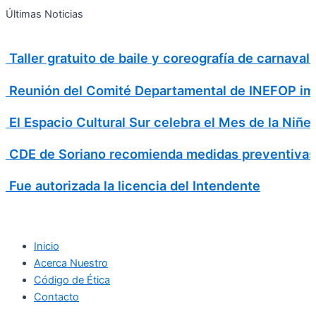
Search
Ir
Search
Últimas Noticias
al
for:
contenido
Taller gratuito de baile y coreografía de carnava
Reunión del Comité Departamental de INEFOP imp
El Espacio Cultural Sur celebra el Mes de la Niñe
CDE de Soriano recomienda medidas preventivas
Fue autorizada la licencia del Intendente
Inicio
Acerca Nuestro
Código de Ética
Contacto