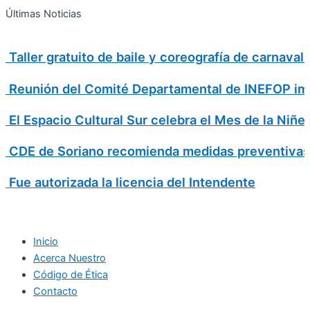
Search
Ir
Search
Últimas Noticias
al
for:
contenido
Taller gratuito de baile y coreografía de carnava
Reunión del Comité Departamental de INEFOP imp
El Espacio Cultural Sur celebra el Mes de la Niñe
CDE de Soriano recomienda medidas preventivas
Fue autorizada la licencia del Intendente
Inicio
Acerca Nuestro
Código de Ética
Contacto