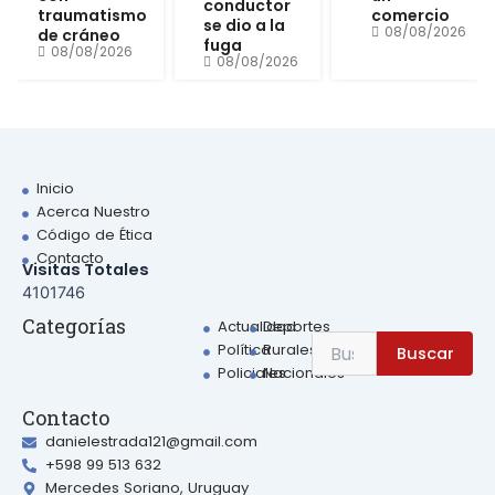
conductor
traumatismo
comercio
se dio a la
08/08/2026
de cráneo
fuga
08/08/2026
08/08/2026
Inicio
Acerca Nuestro
Código de Ética
Contacto
Visitas Totales
4101746
Sear
Categorías
Actualidad
Deportes
Search
Política
Rurales
Buscar
for:
Policiales
Nacionales
Contacto
danielestrada121@gmail.com
+598 99 513 632
Mercedes Soriano, Uruguay