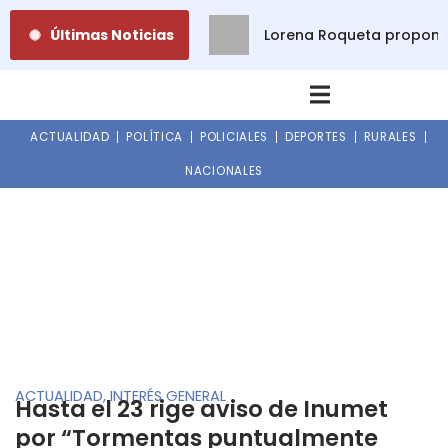
Ir
Últimas Noticias
Lorena Roqueta propone 
al
contenido
ACTUALIDAD
POLÍTICA
POLICIALES
DEPORTES
RURALES
NACIONALES
ACTUALIDAD
,
INTERÉS GENERAL
Hasta el 23 rige aviso de Inumet
por “Tormentas puntualmente