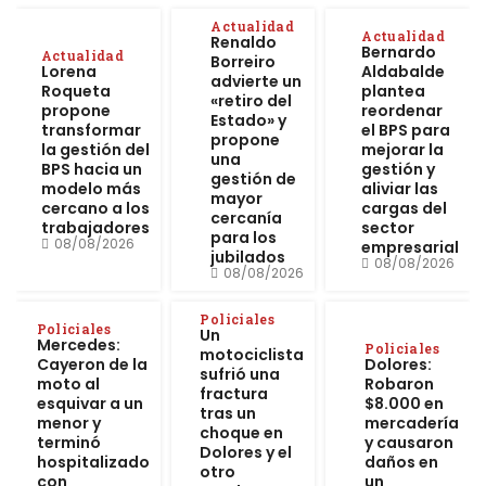
Actualidad
Actualidad
Renaldo
Bernardo
Actualidad
Borreiro
Lorena
Aldabalde
advierte un
Roqueta
plantea
«retiro del
propone
reordenar
Estado» y
transformar
el BPS para
propone
la gestión del
mejorar la
una
BPS hacia un
gestión y
gestión de
modelo más
aliviar las
mayor
cercano a los
cargas del
cercanía
trabajadores
sector
para los
08/08/2026
empresarial
jubilados
08/08/2026
08/08/2026
Policiales
Policiales
Un
Mercedes:
Policiales
motociclista
Cayeron de la
Dolores:
sufrió una
moto al
Robaron
fractura
esquivar a un
$8.000 en
tras un
menor y
mercadería
choque en
terminó
y causaron
Dolores y el
hospitalizado
daños en
otro
con
un