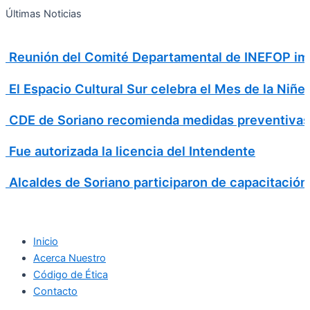
Search
Ir
Search
Últimas Noticias
al
for:
contenido
Reunión del Comité Departamental de INEFOP imp
El Espacio Cultural Sur celebra el Mes de la Niñe
CDE de Soriano recomienda medidas preventivas
Fue autorizada la licencia del Intendente
Alcaldes de Soriano participaron de capacitación
Inicio
Acerca Nuestro
Código de Ética
Contacto