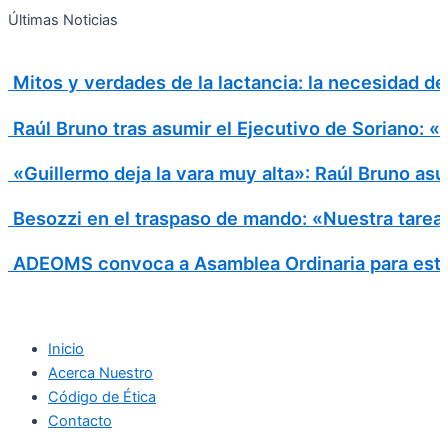
Search
Ir
Search
Últimas Noticias
al
for:
contenido
Mitos y verdades de la lactancia: la necesidad d
Raúl Bruno tras asumir el Ejecutivo de Soriano: 
«Guillermo deja la vara muy alta»: Raúl Bruno asu
Besozzi en el traspaso de mando: «Nuestra tarea e
ADEOMS convoca a Asamblea Ordinaria para este
Inicio
Acerca Nuestro
Código de Ética
Contacto