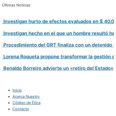
Search
Ir
Search
Últimas Noticias
al
for:
contenido
Investigan hurto de efectos evaluados en $ 40
Investigan hecho en el que un hombre resultó h
Procedimiento del GRT finaliza con un detenido 
Lorena Roqueta propone transformar la gestión d
Renaldo Borreiro advierte un «retiro del Estado»
Inicio
Acerca Nuestro
Código de Ética
Contacto