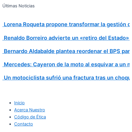
Search
Ir
Search
Últimas Noticias
al
for:
contenido
Lorena Roqueta propone transformar la gestión d
Renaldo Borreiro advierte un «retiro del Estado»
Bernardo Aldabalde plantea reordenar el BPS para 
Mercedes: Cayeron de la moto al esquivar a un m
Un motociclista sufrió una fractura tras un choqu
Inicio
Acerca Nuestro
Código de Ética
Contacto