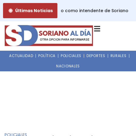
Ir
e viernes asume Raúl Bruno como intendente de Soriano
Últimas Noticias
al
contenido
ACTUALIDAD
POLÍTICA
POLICIALES
DEPORTES
RURALES
NACIONALES
POLICIALES