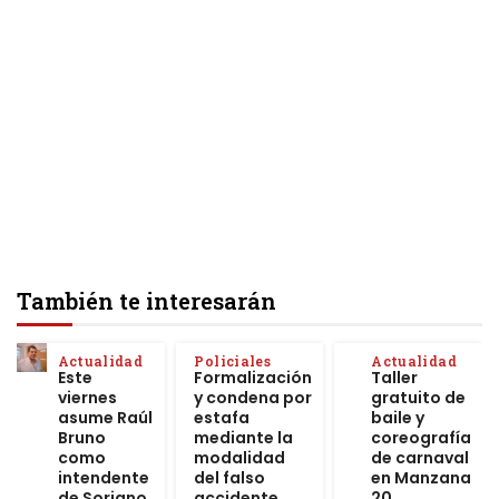
También te interesarán
Actualidad
Policiales
Actualidad
Este
Formalización
Taller
viernes
y condena por
gratuito de
asume Raúl
estafa
baile y
Bruno
mediante la
coreografía
como
modalidad
de carnaval
intendente
del falso
en Manzana
de Soriano
accidente
20