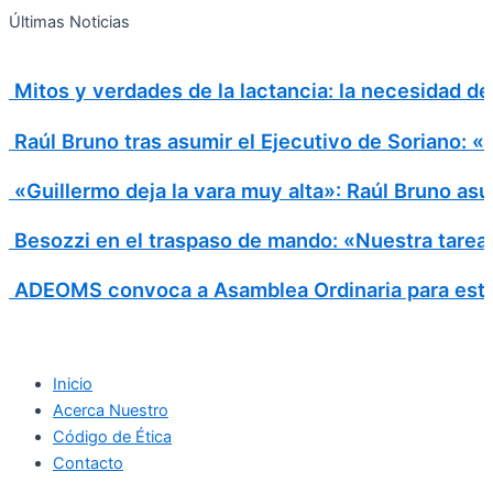
Search
Ir
Search
Últimas Noticias
al
for:
contenido
Mitos y verdades de la lactancia: la necesidad d
Raúl Bruno tras asumir el Ejecutivo de Soriano: 
«Guillermo deja la vara muy alta»: Raúl Bruno asu
Besozzi en el traspaso de mando: «Nuestra tarea e
ADEOMS convoca a Asamblea Ordinaria para este
Inicio
Acerca Nuestro
Código de Ética
Contacto