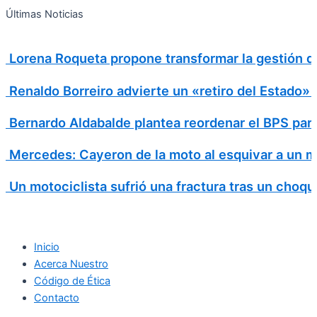
Search
Ir
Search
Últimas Noticias
al
for:
contenido
Lorena Roqueta propone transformar la gestión d
Renaldo Borreiro advierte un «retiro del Estado»
Bernardo Aldabalde plantea reordenar el BPS para 
Mercedes: Cayeron de la moto al esquivar a un m
Un motociclista sufrió una fractura tras un choqu
Inicio
Acerca Nuestro
Código de Ética
Contacto