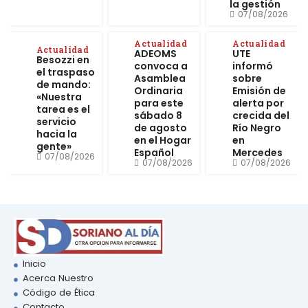
la gestión
07/08/2026
Actualidad
Actualidad
Actualidad
ADEOMS
UTE
Besozzi en
convoca a
informó
el traspaso
Asamblea
sobre
de mando:
Ordinaria
Emisión de
«Nuestra
para este
alerta por
tarea es el
sábado 8
crecida del
servicio
de agosto
Río Negro
hacia la
en el Hogar
en
gente»
Español
Mercedes
07/08/2026
07/08/2026
07/08/2026
Inicio
Acerca Nuestro
Código de Ética
Contacto