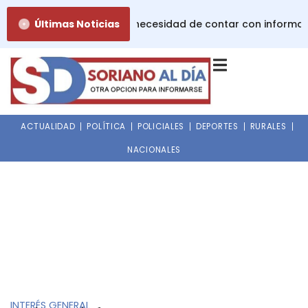
Ir
dades de la lactancia: la necesidad de contar con informaci
Últimas Noticias
al
contenido
ACTUALIDAD
POLÍTICA
POLICIALES
DEPORTES
RURALES
NACIONALES
INTERÉS GENERAL