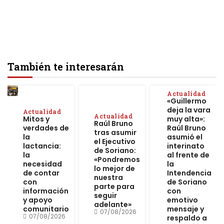
También te interesarán
Actualidad
«Guillermo
deja la vara
Actualidad
Actualidad
Mitos y
muy alta»:
Raúl Bruno
verdades de
Raúl Bruno
tras asumir
la
asumió el
el Ejecutivo
lactancia:
interinato
de Soriano:
la
al frente de
«Pondremos
necesidad
la
lo mejor de
de contar
Intendencia
nuestra
con
de Soriano
parte para
información
con
seguir
y apoyo
emotivo
adelante»
comunitario
mensaje y
07/08/2026
07/08/2026
respaldo a