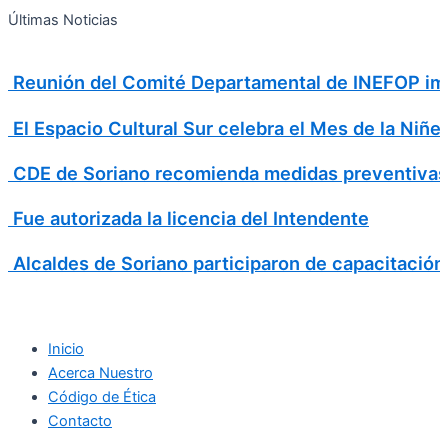
Search
Ir
Search
Últimas Noticias
al
for:
contenido
Reunión del Comité Departamental de INEFOP imp
El Espacio Cultural Sur celebra el Mes de la Niñe
CDE de Soriano recomienda medidas preventivas
Fue autorizada la licencia del Intendente
Alcaldes de Soriano participaron de capacitación
Inicio
Acerca Nuestro
Código de Ética
Contacto