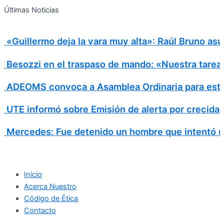
Search
Ir
Search
Últimas Noticias
al
for:
contenido
«Guillermo deja la vara muy alta»: Raúl Bruno asu
Besozzi en el traspaso de mando: «Nuestra tarea e
ADEOMS convoca a Asamblea Ordinaria para este
UTE informó sobre Emisión de alerta por crecida
Mercedes: Fue detenido un hombre que intentó ro
Inicio
Acerca Nuestro
Código de Ética
Contacto