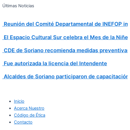
Search
Ir
Search
Últimas Noticias
al
for:
contenido
Reunión del Comité Departamental de INEFOP imp
El Espacio Cultural Sur celebra el Mes de la Niñe
CDE de Soriano recomienda medidas preventivas
Fue autorizada la licencia del Intendente
Alcaldes de Soriano participaron de capacitación
Inicio
Acerca Nuestro
Código de Ética
Contacto