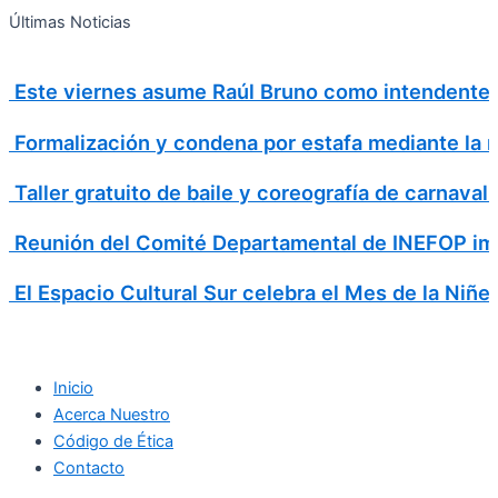
Search
Ir
Search
Últimas Noticias
al
for:
contenido
Este viernes asume Raúl Bruno como intendente 
Formalización y condena por estafa mediante la m
Taller gratuito de baile y coreografía de carnava
Reunión del Comité Departamental de INEFOP imp
El Espacio Cultural Sur celebra el Mes de la Niñe
Inicio
Acerca Nuestro
Código de Ética
Contacto